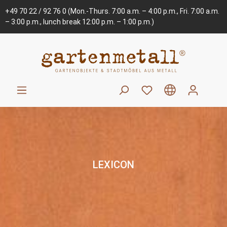
+49 70 22 / 92 76 0
(Mon.-Thurs. 7:00 a.m. – 4:00 p.m., Fri. 7:00 a.m.
– 3:00 p.m., lunch break 12:00 p.m. – 1:00 p.m.)
LEXICON