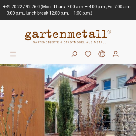
+49 70 22 / 92 76 0
(Mon.-Thurs. 7:00 a.m. – 4:00 p.m., Fri. 7:00 a.m.
– 3:00 p.m., lunch break 12:00 p.m. – 1:00 p.m.)