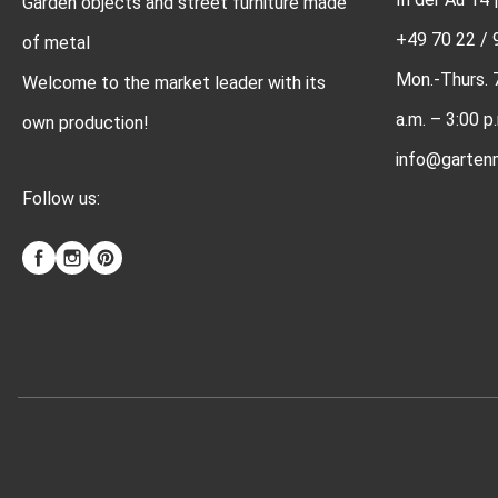
Garden objects and street furniture made
+49 70 22 / 
of metal
Mon.-Thurs. 7:
Welcome to the market leader with its
a.m. – 3:00 p
own production!
info@gartenm
Follow us: