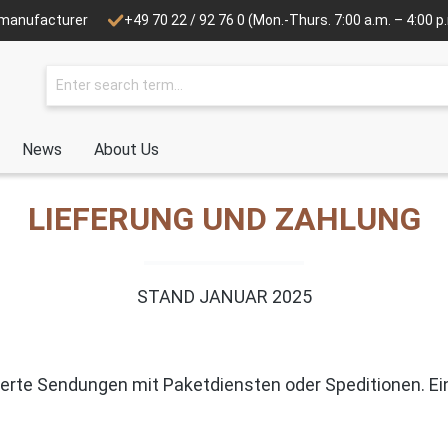
e manufacturer
+49 70 22 / 92 76 0
(Mon.-Thurs. 7:00 a.m. – 4:00 p.m
News
About Us
LIEFERUNG UND ZAHLUNG
STAND JANUAR 2025
herte Sendungen mit Paketdiensten oder Speditionen. Ei