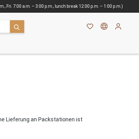
., Fri. 7:00 a.m. – 3:00 p.m., lunch break 12:00 p.m. – 1:00 p.m.)
ne Lieferung an Packstationen ist