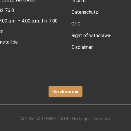
Imprint
92 76 0
Datenschutz
00 a.m. – 4:00 p.m., Fri. 7:00
GTC
.m.
Right of withdrawal
etall.de
Disclaimer
Revoke order
© 2026 GARTENMETALL® | Nürtingen | Germany