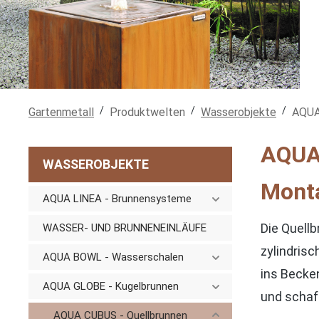
/
/
/
Gartenmetall
Produktwelten
Wasserobjekte
AQUA
AQUA 
WASSEROBJEKTE
Monta
AQUA LINEA - Brunnensysteme
Die Quell
WASSER- UND BRUNNENEINLÄUFE
zylindris
AQUA BOWL - Wasserschalen
ins Becke
AQUA GLOBE - Kugelbrunnen
und schaf
AQUA CUBUS - Quellbrunnen