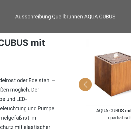
Ausschreibung Quellbrunnen AQUA CUBUS
 CUBUS mit
elrost oder Edelstahl –
AQUA CUBUS mit Rand, Technik
ußen möglich. Der
mpe und LED-
 Beleuchtung und Pumpe
AQUA CUBUS mit
elgefäß ist im
quadratisc
schutz mit elastischer