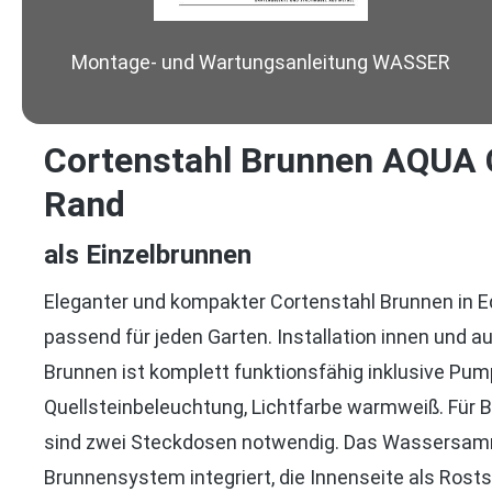
Montage- und Wartungsanleitung WASSER
Cortenstahl Brunnen AQUA
Rand
als Einzelbrunnen
Eleganter und kompakter Cortenstahl Brunnen in Ed
passend für jeden Garten. Installation innen und a
Brunnen ist komplett funktionsfähig inklusive Pu
Quellsteinbeleuchtung, Lichtfarbe warmweiß. Für
BUS mit Rand
AQUA CUBUS mit Rand rund
sind zwei Steckdosen notwendig. Das Wassersamm
dratisch
Brunnensystem integriert, die Innenseite als Rost