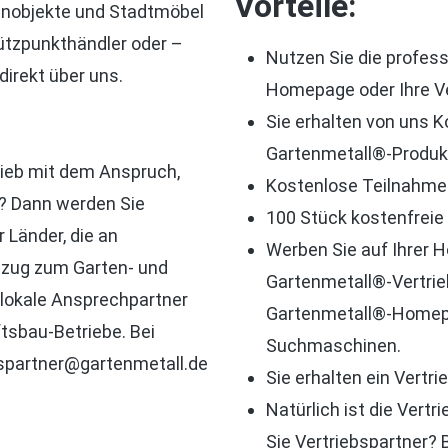
Vorteile:
enobjekte und Stadtmöbel
tützpunkthändler oder –
Nutzen Sie die profess
direkt über uns.
Homepage oder Ihre V
Sie erhalten von uns K
Gartenmetall®-Produkt
rieb mit dem Anspruch,
Kostenlose Teilnahme
n? Dann werden Sie
100 Stück kostenfreie
 Länder, die an
Werben Sie auf Ihrer 
ezug zum Garten- und
Gartenmetall®-Vertrieb
 lokale Ansprechpartner
Gartenmetall®-Homepag
tsbau-Betriebe. Bei
Suchmaschinen.
ebspartner@gartenmetall.de
Sie erhalten ein Vertri
Natürlich ist die Vert
Sie Vertriebspartner? 