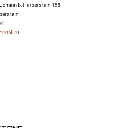
 Johann b. Herberstein 158
berstein
04
etall.at