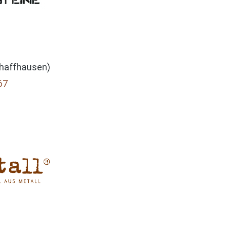
haffhausen)
67