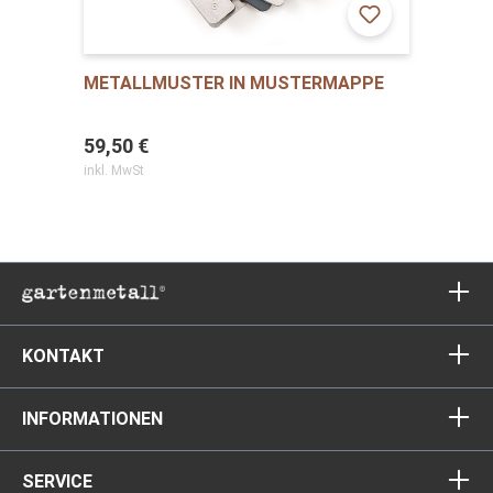
METALLMUSTER IN MUSTERMAPPE
S
59,50 €
2
inkl. MwSt
in
KONTAKT
INFORMATIONEN
SERVICE