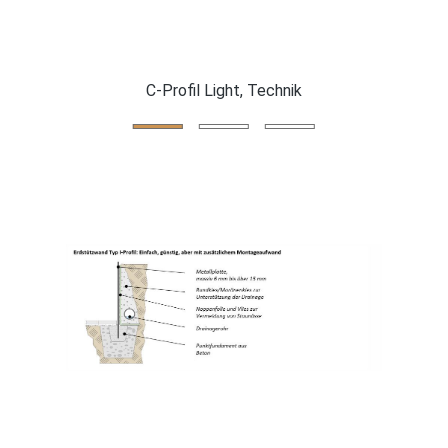
e
C-Profil Light, Technik
C