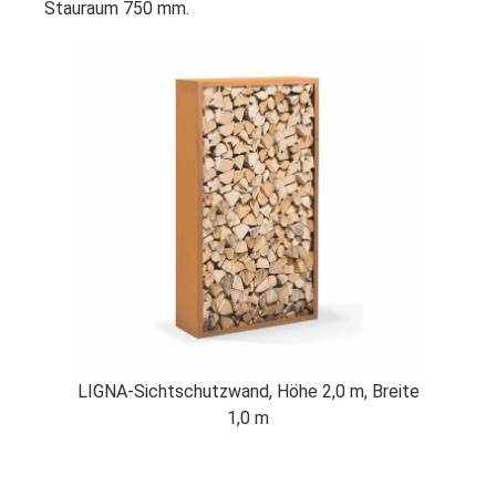
Stauraum 750 mm.
te
LIGNA-Sichtschutzwand, Höhe 2,0 m, Breite
L
1,0 m