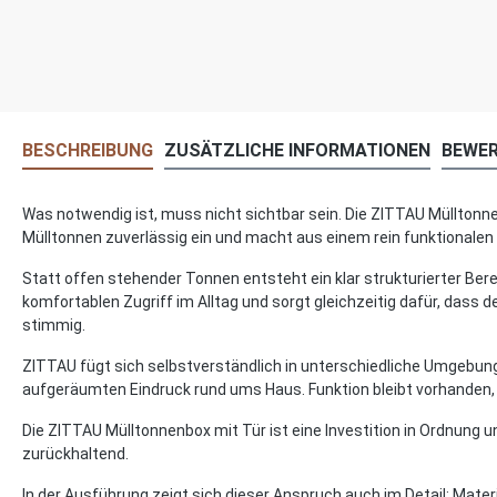
BESCHREIBUNG
ZUSÄTZLICHE INFORMATIONEN
BEWE
Was notwendig ist, muss nicht sichtbar sein. Die ZITTAU Mülltonne
Mülltonnen zuverlässig ein und macht aus einem rein funktionalen
Statt offen stehender Tonnen entsteht ein klar strukturierter Ber
komfortablen Zugriff im Alltag und sorgt gleichzeitig dafür, dass d
stimmig.
ZITTAU fügt sich selbstverständlich in unterschiedliche Umgebunge
aufgeräumten Eindruck rund ums Haus. Funktion bleibt vorhanden, t
Die ZITTAU Mülltonnenbox mit Tür ist eine Investition in Ordnung u
zurückhaltend.
In der Ausführung zeigt sich dieser Anspruch auch im Detail: Materi