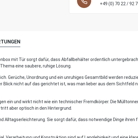
+49 (0) 70 22 / 92 
RTUNGEN
nbox mit Tür sorgt dafür, dass Abfallbehälter ordentlich untergebrac
 Thema eine saubere, ruhige Lösung.
eich. Gerüche, Unordnung und ein unruhiges Gesamtbild werden reduzier
er Blick nicht auf das gerichtet ist, was man lieber aus dem Sichtfeld
n ein und wirkt nicht wie ein technischer Fremdkörper. Die Mülltonne
ritt aber optisch in den Hintergrund.
nd Alltagserleichterung. Sie sorgt dafür, dass notwendige Dinge ihren
al, Verarbeitung und Konstruktion sind auf Langlebigkeit und eine klar