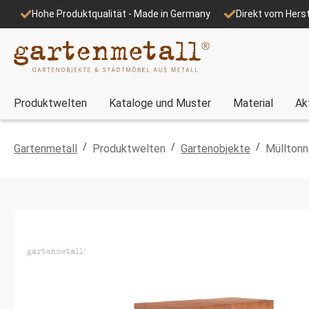
Hohe Produktqualität - Made in Germany
Direkt vom Herst
Produktwelten
Kataloge und Muster
Material
Ak
/
/
/
Gartenmetall
Produktwelten
Gartenobjekte
Mülltonn