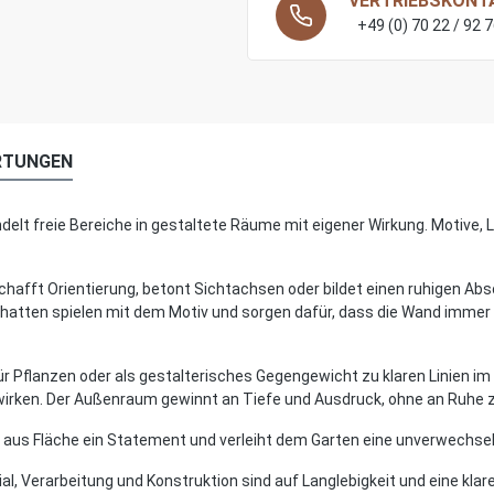
VERTRIEBSKONT
RAL 5012-lichtblau
+49 (0) 70 22 / 92 
RAL 5013-kobaltblau
RAL 5017-verkehrsblau
RAL 6002-laubgrün
RTUNGEN
RAL 6005-Moosgrün
RAL 6010-grasgrün
lt freie Bereiche in gestaltete Räume mit eigener Wirkung. Motive, Li
RAL 7001-silbergrau
chafft Orientierung, betont Sichtachsen oder bildet einen ruhigen Ab
RAL 7012-basaltgrau
 Schatten spielen mit dem Motiv und sorgen dafür, dass die Wand im
RAL 7021-schwarzgrau
nd für Pflanzen oder als gestalterisches Gegengewicht zu klaren Linien
RAL 7024-graphitgrau
wirken. Der Außenraum gewinnt an Tiefe und Ausdruck, ohne an Ruhe zu
RAL 7030-steingrau
acht aus Fläche ein Statement und verleiht dem Garten eine unverwechs
RAL 7032-kieselgrau
al, Verarbeitung und Konstruktion sind auf Langlebigkeit und eine klar