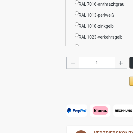
RAL 7016-anthrazitgrau
RAL 1013-perlweiß
RAL 1018-zinkgelb
RAL 1023-verkehrsgelb
RAL 2003-pastellorange
RAL 2009-verkehrsorange
RAL 3000-feuerrot
RAL 3020-verkehrsrot
RAL 3027-himbeerrot
RAL 5003-saphierblau
RAL 5009-azurblau
RAL 5010-enzianblau