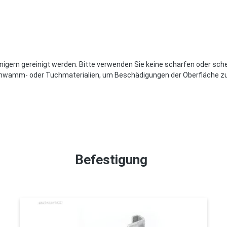
RAL 9005-tiefschschwarz
RAL 9006-weißaluminium
RAL 9007-graualuminium
RAL 9010-reinweiß
nigern gereinigt werden. Bitte verwenden Sie keine scharfen oder sch
Schwamm- oder Tuchmaterialien, um Beschädigungen der Oberfläche z
RAL 9011-graphitschwarz
RAL 9016-verkehrsweiß
RAL 9017-verkehrsschwarz
Befestigung