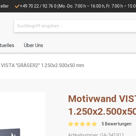
eller
+49 70 22 / 92 76 0
(Mo.-Do. 7:00 h – 16:00 h, Fr. 7:00 h – 15
tuelles
Über Uns
 VISTA "GRÄSER2" 1.250x2.500x50 mm
Motivwand VIS
1.250x2.500x
5 Bewertungen
Artikelnummer:
GA-341911