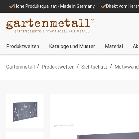
Hohe Produktqualität - Made in Germany
Direkt vom Herst
Produktwelten
Kataloge und Muster
Material
Ak
/
/
/
Gartenmetall
Produktwelten
Sichtschutz
Motivwand