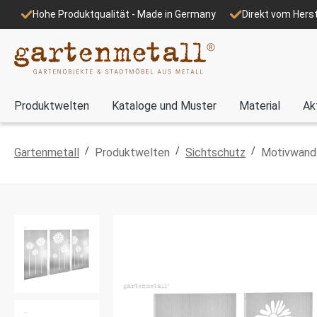
Hohe Produktqualität - Made in Germany
Direkt vom Herst
Produktwelten
Kataloge und Muster
Material
Ak
/
/
/
Gartenmetall
Produktwelten
Sichtschutz
Motivwand