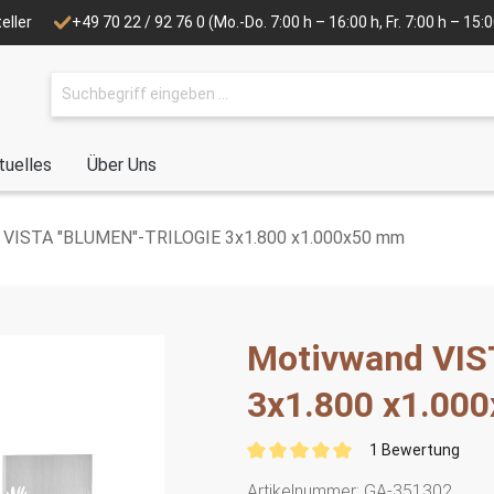
eller
+49 70 22 / 92 76 0
(Mo.-Do. 7:00 h – 16:00 h, Fr. 7:00 h – 15
tuelles
Über Uns
 VISTA "BLUMEN"-TRILOGIE 3x1.800 x1.000x50 mm
Motivwand VIS
3x1.800 x1.00
1 Bewertung
Artikelnummer:
GA-351302