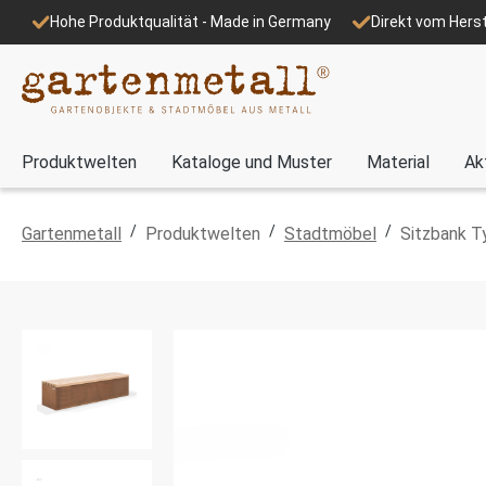
Hohe Produktqualität - Made in Germany
Direkt vom Herst
Produktwelten
Kataloge und Muster
Material
Ak
/
/
/
Gartenmetall
Produktwelten
Stadtmöbel
Sitzbank T