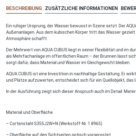
BESCHREIBUNG
ZUSÄTZLICHE INFORMATIONEN
BEWE
Ein ruhiger Ursprung, der Wasser bewusst in Szene setzt. Der AQU
Außenanlagen. Aus dem kubischen Körper tritt das Wasser gezielt he
Atmosphäre schafft.
Der Mehrwert von AQUA CUBUS liegt in seiner Flexibilität und im d
als Mehrfachanlage im öffentlichen Raum – der Brunnen lässt sich
sorgt dafür, dass Material und Wasser im Gleichgewicht bleiben.
AQUA CUBUS ist eine Investition in nachhaltige Gestaltung. Er wi
und Plätze aufzuwerten, entscheidet sich für ein Quellobjekt, das 
In der Ausführung zeigt sich dieser Anspruch auch im Detail: Materi
Material und Oberfläche
– Cortenstahl S355J2W+N (Werkstoff-Nr. 1.8965)
– Oberfläche auf den Sichtseiten optisch vorgerostet