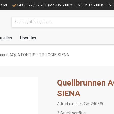
eller
+49 70 22 / 92 76 0
(Mo.-Do. 7:00 h – 16:00 h, Fr. 7:00 h – 15
tuelles
Über Uns
unnen AQUA FONTIS - TRILOGIE SIENA
Quellbrunnen 
SIENA
Artikelnummer:
GA-240380
2 Stück vorrätig