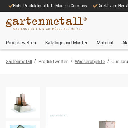
Hohe Produktqualität - Made in Germany
Direkt vom Herst
Produktwelten
Kataloge und Muster
Material
Ak
/
/
/
Gartenmetall
Produktwelten
Wasserobjekte
Quellbr