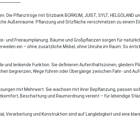
tzen. Die Pflanztröge mit Sitzbank BORKUM, JUIST, SYLT, HELGOLAND un
ntliche Außenräume. Pflanzung und Sitzfläche verschmelzen zu einem 
dte- und Freiraumplanung. Bäume und Großpflanzen sorgen für natürl
Verweilen ein – ohne zusätzliche Möbel, ohne Unruhe im Raum. So ents
e und lenkende Funktion. Sie definieren Aufenthaltszonen, gliedern Pl
ächen begrenzen, Wege führen oder Übergänge zwischen Fahr- und Aufen
sungen mit Mehrwert. Sie wachsen mit ihrer Bepflanzung, passen sic
 Sitzkomfort, Beschattung und Raumordnung vereint – für lebendige St
al, Verarbeitung und Konstruktion sind auf Langlebigkeit und eine klar