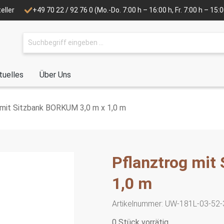
eller
+49 70 22 / 92 76 0
(Mo.-Do. 7:00 h – 16:00 h, Fr. 7:00 h – 15
tuelles
Über Uns
 mit Sitzbank BORKUM 3,0 m x 1,0 m
Pflanztrog mit
1,0 m
Artikelnummer:
UW-181L-03-52-
0 Stück vorrätig