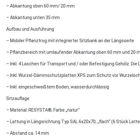
– Abkantung oben 60 mm/ 20 mm
– Abkantung unten 35 mm
Aufbau und Ausführung
– Mobiler Pflanztrog mit integrierter Sitzbank an der Längsseite
– Pflanzbereich mit umlaufender Abkantung oben 60 mm und 20 mm
– Inkl. 4 Laschen für Transport und / oder Befestigung Gehölz. D
– Inkl. Wurzel-Dämmschutzplatten XPS zum Schutz vor Wurzelsch
– Inkl. eingeschweißtem Boden, wasserdurchlässig
Sitzauflage
– Material: RESYSTA®, Farbe „natur“
– Lattung in Längsrichtung Typ SAL 6x20x70, „flach“ (6 Stück Lat
– Abstand ca. 14 mm