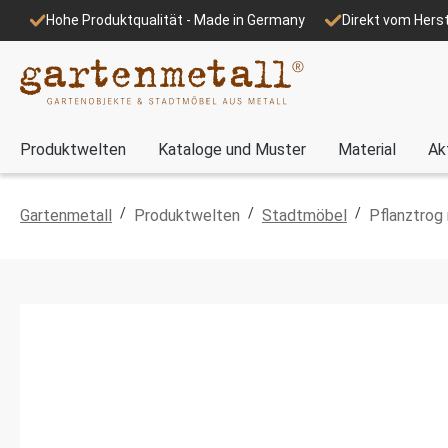
Hohe Produktqualität - Made in Germany
Direkt vom Herst
Produktwelten
Kataloge und Muster
Material
Ak
/
/
/
Gartenmetall
Produktwelten
Stadtmöbel
Pflanztrog