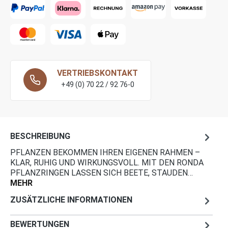
RAL 5009-azurblau
RAL 5010-enzianblau
RAL 5012-lichtblau
RAL 5013-kobaltblau
VERTRIEBSKONTAKT
+49 (0) 70 22 / 92 76-0
RAL 5017-verkehrsblau
RAL 6002-laubgrün
RAL 6005-Moosgrün
BESCHREIBUNG
RAL 6010-grasgrün
PFLANZEN BEKOMMEN IHREN EIGENEN RAHMEN –
KLAR, RUHIG UND WIRKUNGSVOLL. MIT DEN RONDA
RAL 7001-silbergrau
PFLANZRINGEN LASSEN SICH BEETE, STAUDEN…
MEHR
RAL 7012-basaltgrau
ZUSÄTZLICHE INFORMATIONEN
RAL 7021-schwarzgrau
RAL 7024-graphitgrau
BEWERTUNGEN