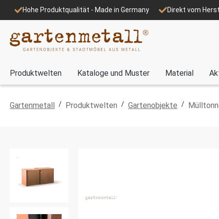
Hohe Produktqualität - Made in Germany
Direkt vom Herst
Produktwelten
Kataloge und Muster
Material
Ak
/
/
/
Gartenmetall
Produktwelten
Gartenobjekte
Mülltonn