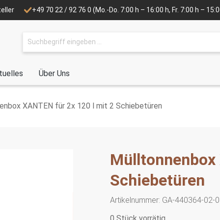
eller
+49 70 22 / 92 76 0
(Mo.-Do. 7:00 h – 16:00 h, Fr. 7:00 h – 15
tuelles
Über Uns
enbox XANTEN für 2x 120 l mit 2 Schiebetüren
Mülltonnenbox 
Schiebetüren
Artikelnummer:
GA-440364-02-0
0 Stück vorrätig