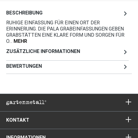
RAL 6005-Moosgrün
BESCHREIBUNG
RAL 6010-grasgrün
RUHIGE EINFASSUNG FÜR EINEN ORT DER
ERINNERUNG. DIE PALA GRABEINFASSUNGEN GEBEN
RAL 7001-silbergrau
GRABSTÄTTEN EINE KLARE FORM UND SORGEN FÜR
O…
MEHR
RAL 7012-basaltgrau
ZUSÄTZLICHE INFORMATIONEN
RAL 7021-schwarzgrau
RAL 7024-graphitgrau
BEWERTUNGEN
RAL 7030-steingrau
RAL 7032-kieselgrau
RAL 7035-lichtgrau
RAL 7036-platingrau
KONTAKT
RAL 7037-staubgrau
RAL 7038-achatgrau
INFORMATIONEN