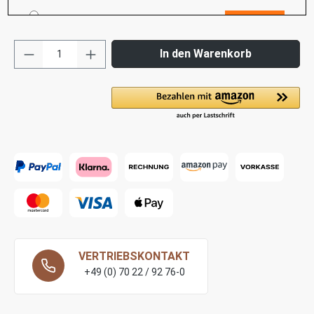
RAL 2003-pastellorange
RAL 2009-verkehrsorange
In den Warenkorb
RAL 3000-feuerrot
RAL 3020-verkehrsrot
RAL 3027-himbeerrot
RAL 5003-saphierblau
RAL 5009-azurblau
RAL 5010-enzianblau
RAL 5012-lichtblau
RAL 5013-kobaltblau
VERTRIEBSKONTAKT
+49 (0) 70 22 / 92 76-0
RAL 5017-verkehrsblau
RAL 6002-laubgrün