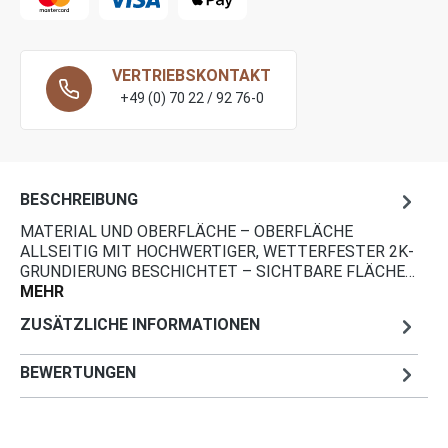
RAL 5012-lichtblau
RAL 5013-kobaltblau
VERTRIEBSKONTAKT
+49 (0) 70 22 / 92 76-0
RAL 5017-verkehrsblau
RAL 6002-laubgrün
RAL 6005-Moosgrün
BESCHREIBUNG
RAL 6010-grasgrün
MATERIAL UND OBERFLÄCHE – OBERFLÄCHE
ALLSEITIG MIT HOCHWERTIGER, WETTERFESTER 2K-
RAL 7001-silbergrau
GRUNDIERUNG BESCHICHTET – SICHTBARE FLÄCHE…
MEHR
RAL 7012-basaltgrau
ZUSÄTZLICHE INFORMATIONEN
RAL 7021-schwarzgrau
RAL 7024-graphitgrau
BEWERTUNGEN
RAL 7030-steingrau
RAL 7032-kieselgrau