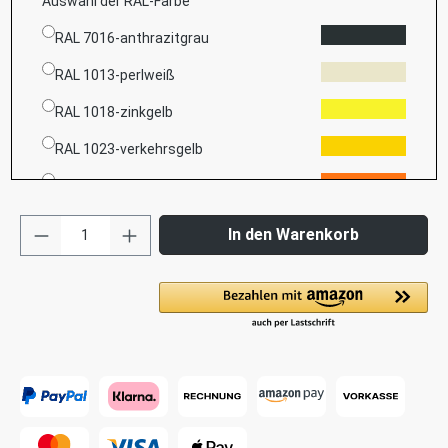
Auswahl der RAL-Farbe
RAL 7016-anthrazitgrau
RAL 1013-perlweiß
RAL 1018-zinkgelb
RAL 1023-verkehrsgelb
RAL 2003-pastellorange
RAL 2009-verkehrsorange
In den Warenkorb
RAL 3000-feuerrot
RAL 3020-verkehrsrot
RAL 3027-himbeerrot
RAL 5003-saphierblau
RAL 5009-azurblau
RAL 5010-enzianblau