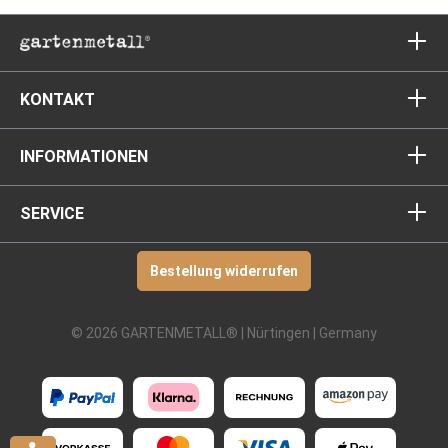
RAL 7035-lichtgrau
RAL 7036-platingrau
KONTAKT
RAL 7037-staubgrau
RAL 7038-achatgrau
INFORMATIONEN
RAL 7040-fenstergrau
SERVICE
RAL 7042-verkehrsgrau
RAL 7045-telegrau
Bestellung widerrufen
RAL 8002-signalbraun
RAL 8007-rehbraun
© 2026 GARTENMETALL® | Nürtingen | Germany
RAL 9001-cremeweiß
RAL 9003-signalweiß
RAL 9004-signalschwarz